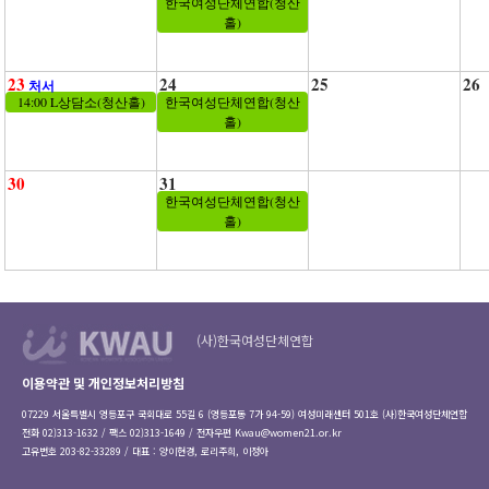
한국여성단체연합(청산
홀)
23
24
25
26
처서
14:00 L상담소(청산홀)
한국여성단체연합(청산
홀)
30
31
한국여성단체연합(청산
홀)
(사)한국여성단체연합
이용약관 및 개인정보처리방침
07229 서울특별시 영등포구 국회대로 55길 6 (영등포동 7가 94-59) 여성미래센터 501호 (사)한국여성단체연합
전화 02)313-1632 / 팩스 02)313-1649 / 전자우편
Kwau@women21.or.kr
고유번호 203-82-33289 / 대표 : 양이현경, 로리주희, 이정아