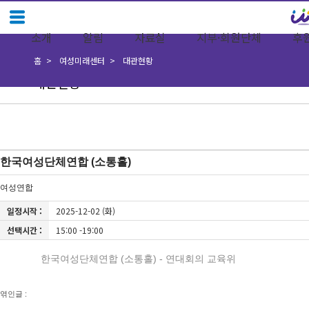
소개
알림
자료실
지부·회원단체
후
홈
여성미래센터
대관현황
대관현황
한국여성단체연합 (소통홀)
여성연합
일정시작 :
2025-12-02 (화)
선택시간 :
15:00 -19:00
한국여성단체연합 (소통홀) - 연대회의 교육위
엮인글 :