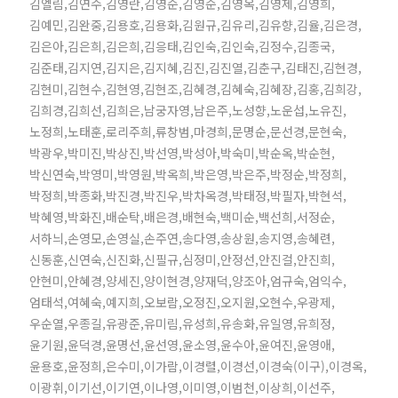
김엘림,김연수,김영란,김영순,김영순,김영옥,김영제,김영희,
김예민,김완중,김용호,김용화,김원규,김유리,김유향,김율,김은경,
김은아,김은희,김은희,김응태,김인숙,김인숙,김정수,김종국,
김준태,김지연,김지은,김지혜,김진,김진열,김춘구,김태진,김현경,
김현미,김현수,김현영,김현조,김혜경,김혜숙,김혜장,김홍,김희강,
김희경,김희선,김희은,남궁자영,남은주,노성향,노운섭,노유진,
노정희,노태훈,로리주희,류창범,마경희,문명순,문선경,문현숙,
박광우,박미진,박상진,박선영,박성아,박숙미,박순옥,박순현,
박신연숙,박영미,박영원,박옥희,박은영,박은주,박정순,박정희,
박정희,박종화,박진경,박진우,박차옥경,박태정,박필자,박현석,
박혜영,박화진,배순탁,배은경,배현숙,백미순,백선희,서정순,
서하늬,손영모,손영실,손주연,송다영,송상원,송지영,송혜련,
신동훈,신연숙,신진화,신필규,심정미,안정선,안진걸,안진희,
안현미,안혜경,양세진,양이현경,양재덕,양조아,엄규숙,엄익수,
엄태석,여혜숙,예지희,오보람,오정진,오지원,오현수,우광제,
우순열,우종길,유광준,유미림,유성희,유송화,유일영,유희정,
윤기원,윤덕경,윤명선,윤선영,윤소영,윤수아,윤여진,윤영애,
윤용호,윤정희,은수미,이가람,이경렬,이경선,이경숙(이구),이경옥,
이광휘,이기선,이기연,이나영,이미영,이범천,이상희,이선주,