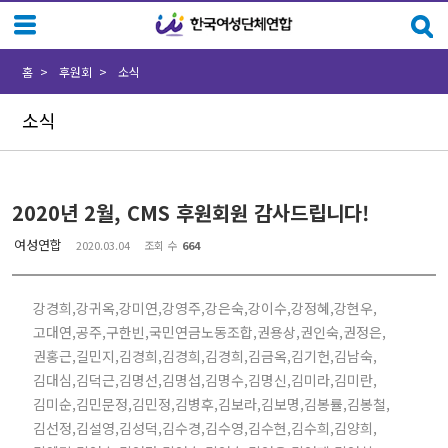
Sketchbook5, 스케치북5
Sketchbook5, 스케치북5
홈
후원회
소식
소식
2020년 2월, CMS 후원회원 감사드립니다!
여성연합
2020.03.04
조회 수
664
강경희,강귀옥,강미연,강영주,강은숙,강이수,강정혜,강현우,
고대연,공주,구한빈,국민연금노동조합,권용상,권인숙,권정은,
권홍근,길민지,김경희,김경희,김경희,김금옥,김기헌,김남숙,
김대심,김덕근,김명선,김명섭,김명수,김명신,김미라,김미란,
김미순,김민문정,김민정,김병후,김보라,김보명,김봉률,김봉철,
김선정,김설영,김성덕,김수경,김수영,김수현,김수희,김양희,