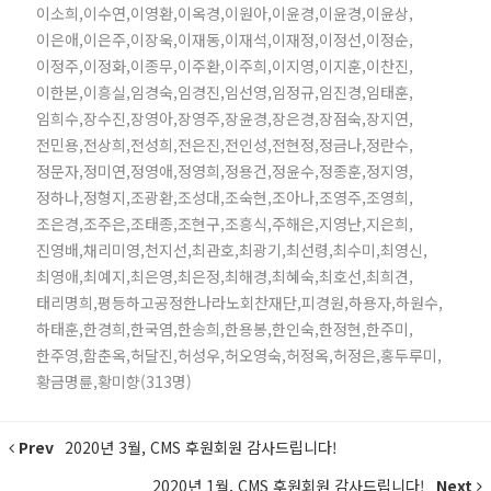
이소희,이수연,이영환,이옥경,이원아,이윤경,이윤경,이윤상,
이은애,이은주,이장욱,이재동,이재석,이재정,이정선,이정순,
이정주,이정화,이종무,이주환,이주희,이지영,이지훈,이찬진,
이한본,이흥실,임경숙,임경진,임선영,임정규,임진경,임태훈,
임희수,장수진,장영아,장영주,장윤경,장은경,장점숙,장지연,
전민용,전상희,전성희,전은진,전인성,전현정,정금나,정란수,
정문자,정미연,정영애,정영희,정용건,정윤수,정종훈,정지영,
정하나,정형지,조광환,조성대,조숙현,조아나,조영주,조영희,
조은경,조주은,조태종,조현구,조흥식,주해은,지영난,지은희,
진영배,채리미영,천지선,최관호,최광기,최선령,최수미,최영신,
최영애,최예지,최은영,최은정,최해경,최혜숙,최호선,최희견,
태리명희,평등하고공정한나라노회찬재단,피경원,하용자,하원수,
하태훈,한경희,한국염,한송희,한용봉,한인숙,한정현,한주미,
한주영,함춘옥,허달진,허성우,허오영숙,허정옥,허정은,홍두루미,
황금명륜,황미향(313명)
Prev
2020년 3월, CMS 후원회원 감사드립니다!
2020년 1월, CMS 후원회원 감사드립니다!
Next