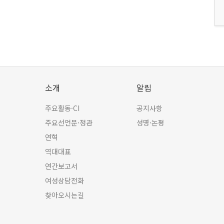
소개
알림
주요활동·CI
공지사항
주요선언문·정관
성명·논평
연혁
역대대표
연간보고서
여성상담전화
찾아오시는길