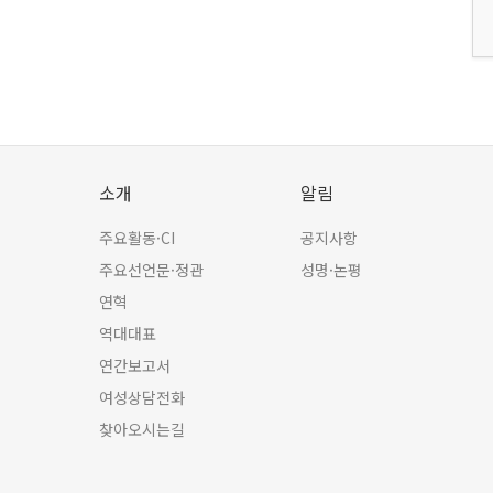
소개
알림
주요활동·CI
공지사항
주요선언문·정관
성명·논평
연혁
역대대표
연간보고서
여성상담전화
찾아오시는길