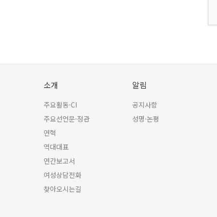
소개
알림
주요활동·CI
공지사항
주요선언문·정관
성명·논평
연혁
역대대표
연간보고서
여성상담전화
찾아오시는길