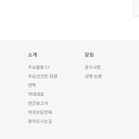
소개
알림
주요활동·CI
공지사항
주요선언문·정관
성명·논평
연혁
역대대표
연간보고서
여성상담전화
찾아오시는길