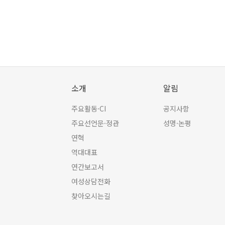
소개
알림
주요활동·CI
공지사항
주요선언문·정관
성명·논평
연혁
역대대표
연간보고서
여성상담전화
찾아오시는길