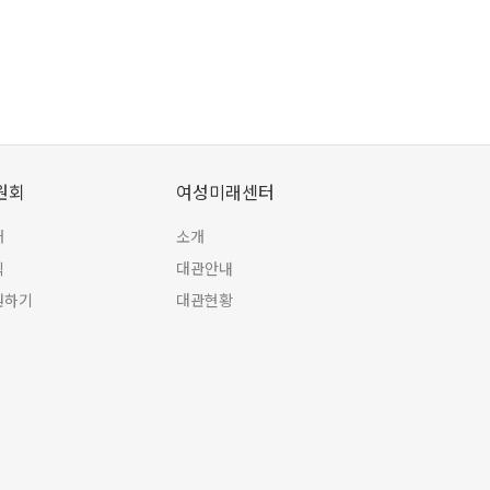
원회
여성미래센터
개
소개
식
대관안내
원하기
대관현황