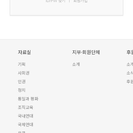
ID/PW 찾기
|
회원가입
자료실
지부·회원단체
후
기획
소개
소
사회권
소
인권
후
정치
통일과 평화
조직교육
국내연대
국제연대