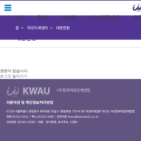
소개
알림
자료실
지부·회원단체
후
홈
여성미래센터
대관현황
대관현황
권한이 없습니다.
로그인
돌아가기
(사)한국여성단체연합
이용약관 및 개인정보처리방침
07229 서울특별시 영등포구 국회대로 55길 6 (영등포동 7가 94-59) 여성미래센터 501호 (사)한국여성단체연합
전화 02)313-1632 / 팩스 02)313-1649 / 전자우편
Kwau@women21.or.kr
고유번호 203-82-33289 / 대표 : 양이현경, 로리주희, 이정아