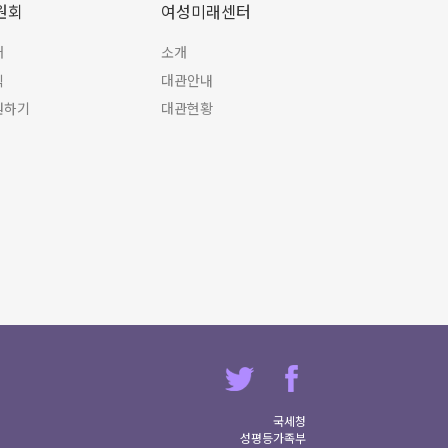
원회
여성미래센터
개
소개
식
대관안내
원하기
대관현황
국세청
성평등가족부