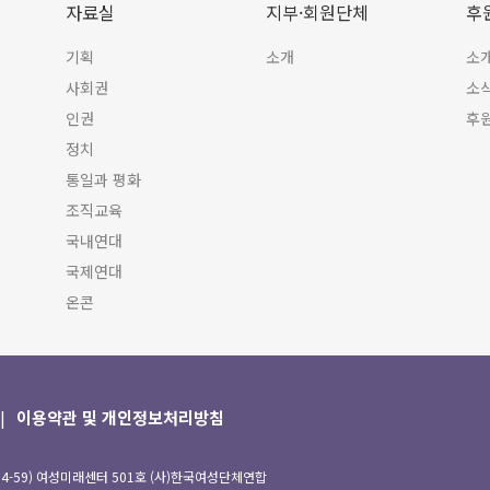
자료실
지부·회원단체
후
기획
소개
소
사회권
소
인권
후
정치
통일과 평화
조직교육
국내연대
국제연대
온콘
이용약관 및 개인정보처리방침
94-59) 여성미래센터 501호 (사)한국여성단체연합