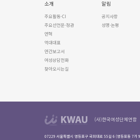
소개
알림
주요활동·CI
공지사항
주요선언문·정관
성명·논평
연혁
역대대표
연간보고서
여성상담전화
찾아오시는길
(사)한국여성단체연합
07229 서울특별시 영등포구 국회대로 55길 6 (영등포동 7가 