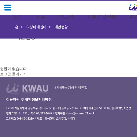
소개
알림
자료실
지부·회원단체
후
홈
여성미래센터
대관현황
대관현황
권한이 없습니다.
로그인
돌아가기
(사)한국여성단체연합
이용약관 및 개인정보처리방침
07229 서울특별시 영등포구 국회대로 55길 6 (영등포동 7가 94-59) 여성미래센터 501호 (사)한국여성단체연합
전화 02)313-1632 / 팩스 02)313-1649 / 전자우편
Kwau@women21.or.kr
고유번호 203-82-33289 / 대표 : 양이현경, 로리주희, 이정아