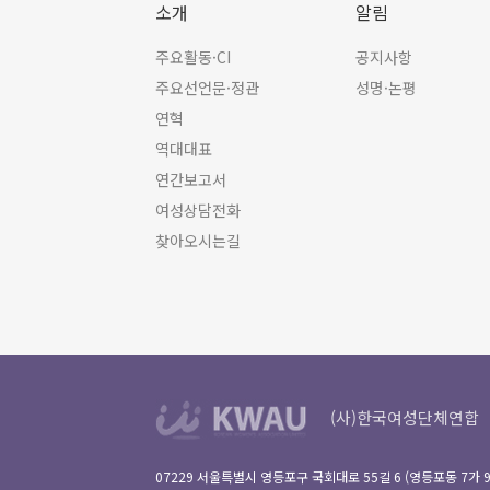
소개
알림
주요활동·CI
공지사항
주요선언문·정관
성명·논평
연혁
역대대표
연간보고서
여성상담전화
찾아오시는길
(사)한국여성단체연합
07229 서울특별시 영등포구 국회대로 55길 6 (영등포동 7가 