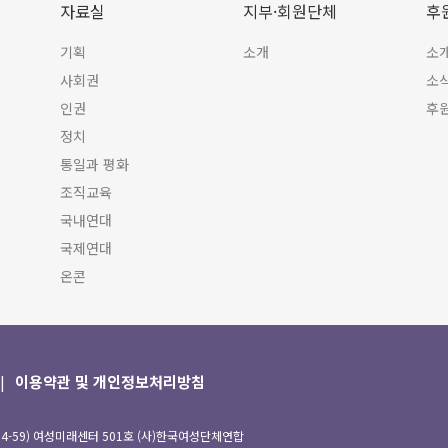
자료실
지부·회원단체
후
기획
소개
소
사회권
소
인권
후
정치
통일과 평화
조직교육
국내연대
국제연대
온콘
이용약관 및 개인정보처리방침
94-59) 여성미래센터 501호 (사)한국여성단체연합