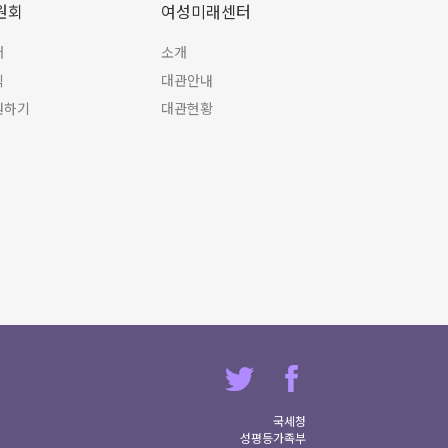
원회
여성미래센터
개
소개
식
대관안내
원하기
대관현황
국세청
성평등가족부