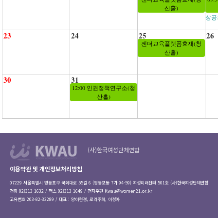
산홀)
상공
23
24
25
26
젠더교육플랫폼효재(청
산홀)
30
31
12:00 인권정책연구소(청
산홀)
(사)한국여성단체연합
이용약관 및 개인정보처리방침
07229 서울특별시 영등포구 국회대로 55길 6 (영등포동 7가 94-59) 여성미래센터 501호 (사)한국여성단체연합
전화 02)313-1632 / 팩스 02)313-1649 / 전자우편
Kwau@women21.or.kr
고유번호 203-82-33289 / 대표 : 양이현경, 로리주희, 이정아