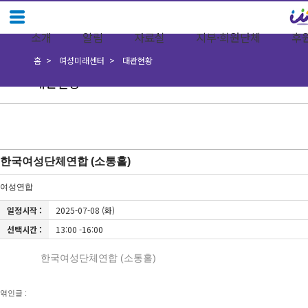
소개
알림
자료실
지부·회원단체
후
홈
여성미래센터
대관현황
대관현황
한국여성단체연합 (소통홀)
여성연합
일정시작 :
2025-07-08 (화)
선택시간 :
13:00 -16:00
한국여성단체연합 (소통홀)
엮인글 :