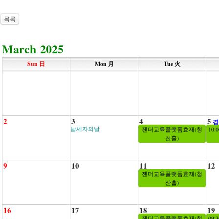
목록
March 2025
Sun 日
Mon 月
Tue 火
2
3
4
5
경
납세자의날
젠더교육플랫폼효재(청
10
산홀)
9
10
11
12
젠더교육플랫폼효재(청
산홀)
16
17
18
19
젠더교육플랫폼효재(청
09