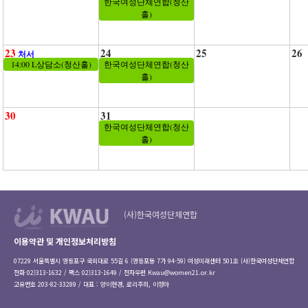
한국여성단체연합(청산
홀)
23
24
25
26
처서
14:00 L상담소(청산홀)
한국여성단체연합(청산
홀)
30
31
한국여성단체연합(청산
홀)
(사)한국여성단체연합
이용약관 및 개인정보처리방침
07229 서울특별시 영등포구 국회대로 55길 6 (영등포동 7가 94-59) 여성미래센터 501호 (사)한국여성단체연합
전화 02)313-1632 / 팩스 02)313-1649 / 전자우편
Kwau@women21.or.kr
고유번호 203-82-33289 / 대표 : 양이현경, 로리주희, 이정아