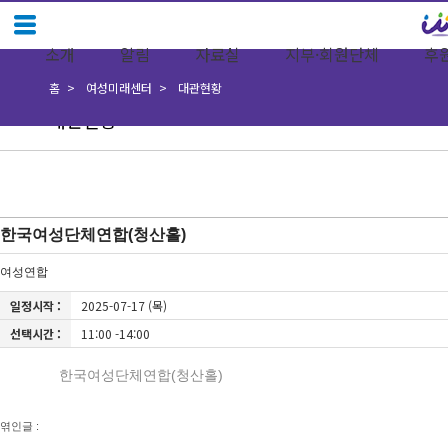
소개
알림
자료실
지부·회원단체
후
홈
여성미래센터
대관현황
대관현황
한국여성단체연합(청산홀)
여성연합
일정시작 :
2025-07-17 (목)
선택시간 :
11:00 -14:00
한국여성단체연합(청산홀)
엮인글 :