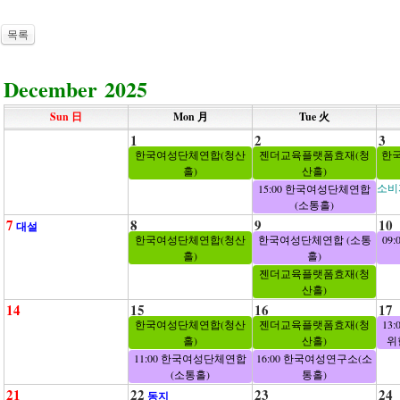
목록
December 2025
Sun 日
Mon 月
Tue 火
1
2
3
한국여성단체연합(청산
젠더교육플랫폼효재(청
한
홀)
산홀)
소비
15:00 한국여성단체연합
(소통홀)
7
8
9
10
대설
한국여성단체연합(청산
한국여성단체연합 (소통
09
홀)
홀)
젠더교육플랫폼효재(청
산홀)
14
15
16
17
한국여성단체연합(청산
젠더교육플랫폼효재(청
13
홀)
산홀)
위
11:00 한국여성단체연합
16:00 한국여성연구소(소
(소통홀)
통홀)
21
22
23
24
동지