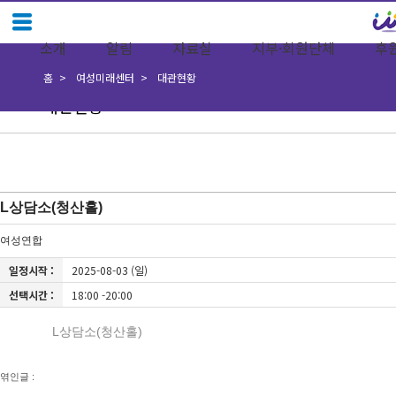
소개
알림
자료실
지부·회원단체
후
홈
여성미래센터
대관현황
대관현황
L상담소(청산홀)
여성연합
일정시작 :
2025-08-03 (일)
선택시간 :
18:00 -20:00
L상담소(청산홀)
엮인글 :