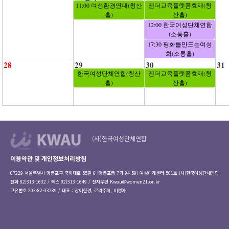
11:00 여성환경연대(청산
젠더교육플랫폼효재(청
홀)
산홀)
12:00 한국여성단체연합
(소통홀)
17:30 평화를만드는여성
회(소통홀)
28
29
30
31
한국여성단체연합(청산
젠더교육플랫폼효재(청
홀)
산홀)
(사)한국여성단체연합
이용약관 및 개인정보처리방침
07229 서울특별시 영등포구 국회대로 55길 6 (영등포동 7가 94-59) 여성미래센터 501호 (사)한국여성단체연합
전화 02)313-1632 / 팩스 02)313-1649 / 전자우편
Kwau@women21.or.kr
고유번호 203-82-33289 / 대표 : 양이현경, 로리주희, 이정아