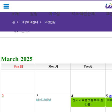
소개
알림
자료실
지부·회원단체
후
홈
여성미래센터
대관현황
대관현황
March 2025
Sun 日
Mon 月
Tue 火
2
3
4
5
경
납세자의날
젠더교육플랫폼효재(청
10
산홀)