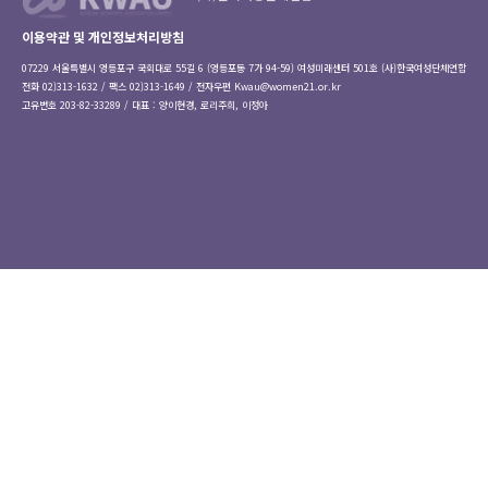
이용약관 및 개인정보처리방침
07229 서울특별시 영등포구 국회대로 55길 6 (영등포동 7가 94-59) 여성미래센터 501호 (사)한국여성단체연합
전화 02)313-1632 / 팩스 02)313-1649 / 전자우편
Kwau@women21.or.kr
고유번호 203-82-33289 / 대표 : 양이현경, 로리주희, 이정아