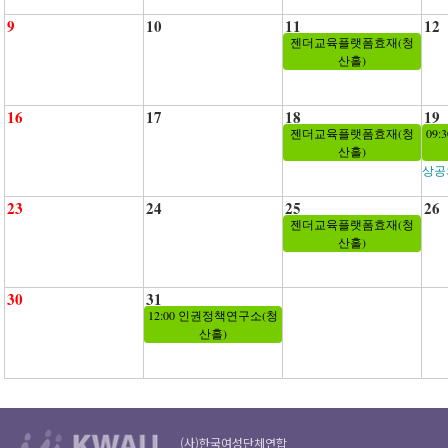
9
10
11
12
젠더교육플랫폼효재(청
산홀)
16
17
18
19
젠더교육플랫폼효재(청
09
산홀)
상공
23
24
25
26
젠더교육플랫폼효재(청
산홀)
30
31
12:00 인권정책연구소(청
산홀)
(사)한국여성단체연합