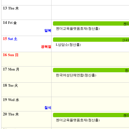
13
Thu 木
14
Fri 金
젠더
젠더교육플랫폼효재(청산홀)
말복
15
Sat 土
[14
L상담소(청산홀)
광복절
16
Sun 日
17
Mon 月
한
한국여성단체연합(청산홀)
18
Tue 火
19
Wed 水
칠석
20
Thu 木
젠더
젠더교육플랫폼효재(청산홀)