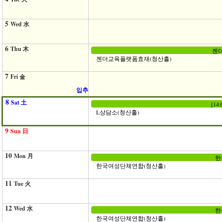
5
Wed 水
6
Thu 木
젠더
젠더교육플랫폼효재(청산홀)
7
Fri 金
입추
8
Sat 土
[14
L상담소(청산홀)
9
Sun 日
10
Mon 月
한
한국여성단체연합(청산홀)
11
Tue 火
12
Wed 水
한
한국여성단체연합(청산홀)