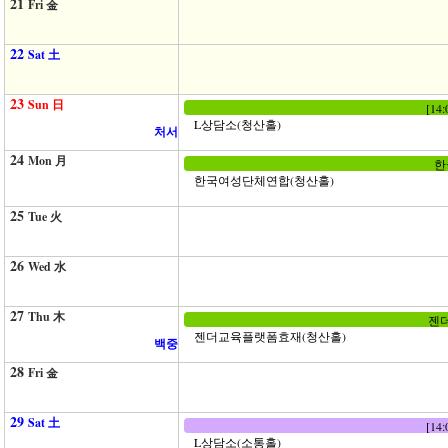
21
Fri 金
22
Sat 土
23
Sun 日
[14
L상담소(청산홀)
처서
24
Mon 月
한
한국여성단체연합(청산홀)
25
Tue 火
26
Wed 水
27
Thu 木
젠더
젠더교육플랫폼효재(청산홀)
백중
28
Fri 金
29
Sat 土
[14
L상담소(소통홀)