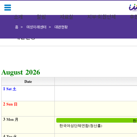
소개
알림
자료실
지부·회원단체
후
홈
여성미래센터
대관현황
대관현황
August 2026
Date
1
Sat 土
2
Sun 日
3
Mon 月
한
한국여성단체연합(청산홀)
4
Tue 火