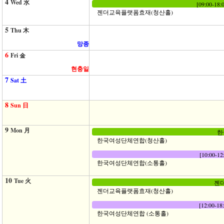
4
Wed 水
[09:00-
젠더교육플랫폼효재(청산홀)
5
Thu 木
망종
6
Fri 金
현충일
7
Sat 土
8
Sun 日
9
Mon 月
한
한국여성단체연합(청산홀)
[10:00
한국여성단체연합(소통홀)
10
Tue 火
젠더
젠더교육플랫폼효재(청산홀)
[12:00
한국여성단체연합 (소통홀)