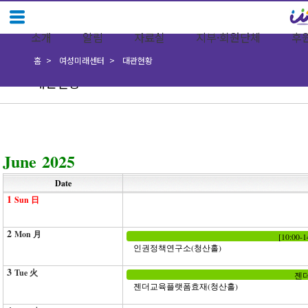
소개
알림
자료실
지부·회원단체
후
홈
여성미래센터
대관현황
대관현황
June 2025
Date
1
Sun 日
2
Mon 月
[10:0
인권정책연구소(청산홀)
3
Tue 火
젠더
젠더교육플랫폼효재(청산홀)