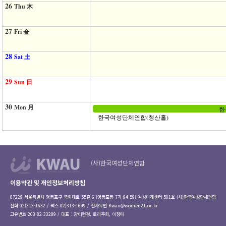
26
Thu 木
27
Fri 金
28
Sat 土
29
Sun 日
30
Mon 月
한
한국여성단체연합(청산홀)
(사)한국여성단체연합
이용약관 및 개인정보처리방침
07229 서울특별시 영등포구 국회대로 55길 6 (영등포동 7가 94-59) 여성미래센터 501호 (사)한국여성단체연합
전화 02)313-1632 / 팩스 02)313-1649 / 전자우편
Kwau@women21.or.kr
고유번호 203-82-33289 / 대표 : 양이현경, 로리주희, 이정아