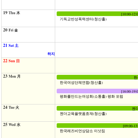
19
Thu 木
[10:00-
기독교반성폭력센터(청산홀)
20
Fri 金
21
Sat 土
하지
22
Sun 日
23
Mon 月
한
한국여성단체연합(청산홀)
[16:00-
평화를만드는여성회(소통홀) 평화 포럼
24
Tue 火
젠더
젠더교육플랫폼효재(청산홀)
25
Wed 水
[09:00
한국레즈비언상담소 이삿짐