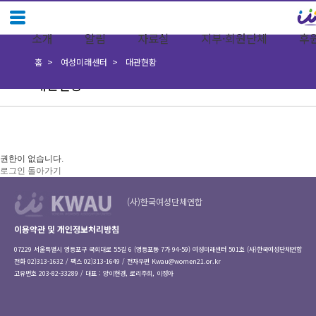
소개
알림
자료실
지부·회원단체
후
홈
여성미래센터
대관현황
대관현황
권한이 없습니다.
로그인
돌아가기
(사)한국여성단체연합
이용약관 및 개인정보처리방침
07229 서울특별시 영등포구 국회대로 55길 6 (영등포동 7가 94-59) 여성미래센터 501호 (사)한국여성단체연합
전화 02)313-1632 / 팩스 02)313-1649 / 전자우편
Kwau@women21.or.kr
고유번호 203-82-33289 / 대표 : 양이현경, 로리주희, 이정아