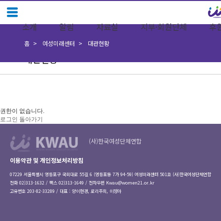
소개
알림
자료실
지부·회원단체
후
홈
여성미래센터
대관현황
대관현황
권한이 없습니다.
로그인
돌아가기
(사)한국여성단체연합
이용약관 및 개인정보처리방침
07229 서울특별시 영등포구 국회대로 55길 6 (영등포동 7가 94-59) 여성미래센터 501호 (사)한국여성단체연합
전화 02)313-1632 / 팩스 02)313-1649 / 전자우편
Kwau@women21.or.kr
고유번호 203-82-33289 / 대표 : 양이현경, 로리주희, 이정아