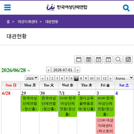
홈
여성미래센터
대관현황
대관현황
2026/06/28 ~
<
>
<
1
2
3
4
5
6
7
8
9
10
11
12
>
Sun 日
Mon 月
Tue 火
Wed 水
Thu 木
Fri 金
Sat 土
6/28
29
30
7/1
2
3
4
한국여성
한국여성
10:00 한국
젠더교육
10:00 한국
단체연합
단체연합
여성단체
플랫폼효
여성단체
(청산홀)
(청산홀)
연합(청산
재(청산홀)
연합(청산
홀)
홀)
12:00 여성
미래센터
(허스토리