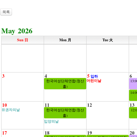
목록
May 2026
Sun 日
Mon 月
Tue 火
3
4
5
6
입하
어린이날
한국여성단체연합(청산
13
홀)
14
10
11
12
13
유권자의날
한국여성단체연합(청산
12
홀)
입양의날
17
18
19
20