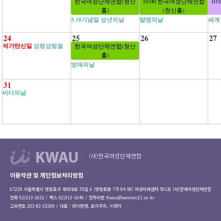
한국여성단체연합(청산
10:00 한국여성단체연합
10
홀)
(청산홀)
5.18기념일 성년의날
발명의날
세계
24
25
26
27
석가탄신일
성령강림절
한국여성단체연합(청산
홀)
방재의날
31
바다의날
(사)한국여성단체연합
이용약관 및 개인정보처리방침
07229 서울특별시 영등포구 국회대로 55길 6 (영등포동 7가 94-59) 여성미래센터 501호 (사)한국여성단체연합
전화 02)313-1632 / 팩스 02)313-1649 / 전자우편
Kwau@women21.or.kr
고유번호 203-82-33289 / 대표 : 양이현경, 로리주희, 이정아