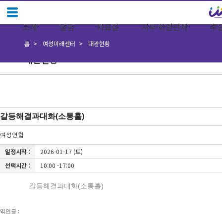
소개
알림
자료실
지부·회원단체
후
홈
여성미래센터
대관현황
대관현황
갈등해결과대화(소통홀)
여성연합
일정시작 :
2026-01-17 (토)
선택시간 :
10:00 -17:00
갈등해결과대화(소통홀)
엮인글 :