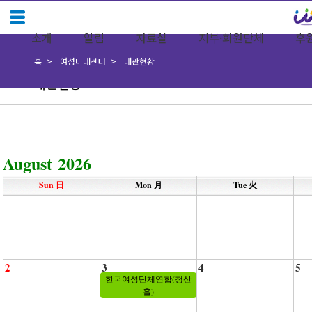
소개
알림
자료실
지부·회원단체
후
홈
여성미래센터
대관현황
대관현황
August 2026
Sun 日
Mon 月
Tue 火
2
3
4
5
한국여성단체연합(청산
홀)