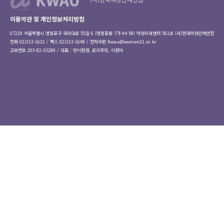
이용약관 및 개인정보처리방침
07229 서울특별시 영등포구 국회대로 55길 6 (영등포동 7가 94-59) 여성미래센터 501호 (사)한국여성단체연합
전화 02)313-1632 / 팩스 02)313-1649 / 전자우편
Kwau@women21.or.kr
고유번호 203-82-33289 / 대표 : 양이현경, 로리주희, 이정아