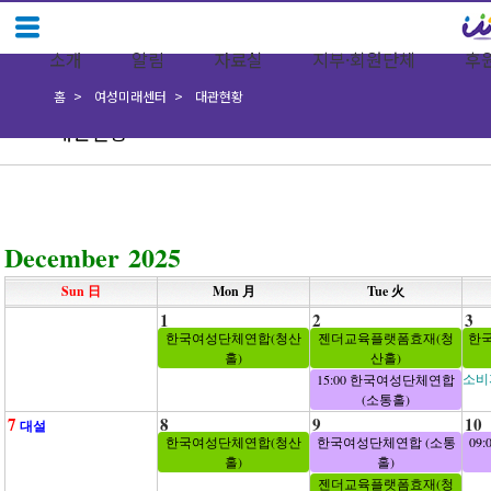
소개
알림
자료실
지부·회원단체
후
홈
여성미래센터
대관현황
대관현황
December 2025
Sun 日
Mon 月
Tue 火
1
2
3
한국여성단체연합(청산
젠더교육플랫폼효재(청
한
홀)
산홀)
소비
15:00 한국여성단체연합
(소통홀)
7
8
9
10
대설
한국여성단체연합(청산
한국여성단체연합 (소통
09
홀)
홀)
젠더교육플랫폼효재(청