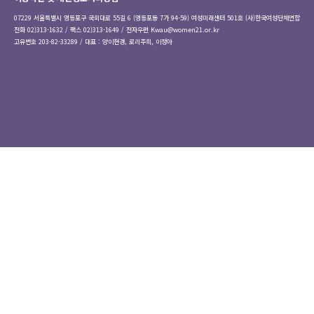
07229 서울특별시 영등포구 국회대로 55길 6 (영등포동 7가 94-59) 여성미래센터 501호 (사)한국여성단체연합
전화 02)313-1632 / 팩스 02)313-1649 / 전자우편
Kwau@women21.or.kr
고유번호 203-82-33289 / 대표 : 양이현경, 로리주희, 이정아