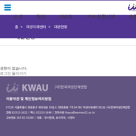
소개
알림
자료실
지부·회원단체
후
홈
여성미래센터
대관현황
대관현황
권한이 없습니다.
로그인
돌아가기
(사)한국여성단체연합
이용약관 및 개인정보처리방침
07229 서울특별시 영등포구 국회대로 55길 6 (영등포동 7가 94-59) 여성미래센터 501호 (사)한국여성단체연합
전화 02)313-1632 / 팩스 02)313-1649 / 전자우편
Kwau@women21.or.kr
고유번호 203-82-33289 / 대표 : 양이현경, 로리주희, 이정아