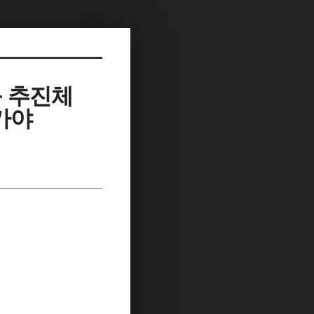
등 추진체
가야