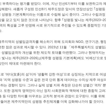
이 부족하다는 평가를 받았다. 이에, 지난 민선6기부터 이를 보완하고자 
립해왔다. 새롭게 구성된 민선8기 제주도정은 앞서의 연장선상인 ｢성평등
 제주형 성평등 기본계획이라는 이름으로 수립해 실시 중이다. 그러나 수립과정
을 갖고 있지 않은 것으로 나타났다. 향후 ｢성평등 빛나는 제주(2023~20
지역의 특성을 고루 반영해 서로 유기적으로 추진될 수 있도록 종합적인 기
.
제주지역의 성별임금격차를 해소하기 위해 도의회와 NGO, 연구기관, 행정
한 점은 성과로 제시할 수 있다. 2023년 11월 「제주특별자치도 성별
 성별임금격차 개선을 위한 제도적 토대를 마련했다. 그러나 현재까지는 
 빛나는 제주(2023~2026)｣(제주형 성평등 기본계획)에도 ‘비예산’으로
방안이 제대로 마련돼야 한다.
 ‘여다(女多)의 섬’이자 ‘생활력 강한 여성’으로 상징되는 지역으로 
과 ‘지역 성평등 수준’과 같은 전국 단위 통계 데이터는 수치상 제주 여성
는 경향이 있다. 그러나 실제 성별 지위 측정은 단순히 성별간 ‘격차’ 
다. 또한 경제적 영역만이 아닌 정치·사회문화적 맥락에 대한 종합적 고
 등 다양한 차이를 아우르는 교차적 분석과 관점이 요구된다. 이를 위해 
들어온 제주지역만의 성평등 추진체계를 더욱 강화해나가야 할 것이다.