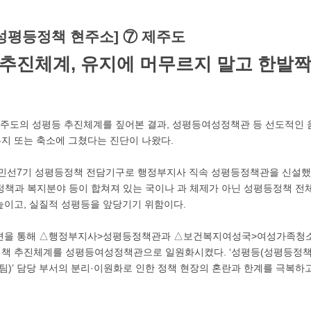
역성평등정책 현주소] ⑦ 제주도
 추진체계, 유지에 머무르지 말고 한발짝
제주도의 성평등 추진체계를 짚어본 결과, 성평등여성정책관 등 선도적인
지 또는 축소에 그쳤다는 진단이 나왔다.
년 민선7기 성평등정책 전담기구로 행정부지사 직속 성평등정책관을 신설했
정책과 복지분야 등이 합쳐져 있는 국이나 과 체제가 아닌 성평등정책 전
높이고, 실질적 성평등을 앞당기기 위함이다.
직개편을 통해 △행정부지사>성평등정책관과 △보건복지여성국>여성가족
책 추진체계를 성평등여성정책관으로 일원화시켰다. ‘성평등(성평등정책관)
)’ 담당 부서의 분리·이원화로 인한 정책 현장의 혼란과 한계를 극복하