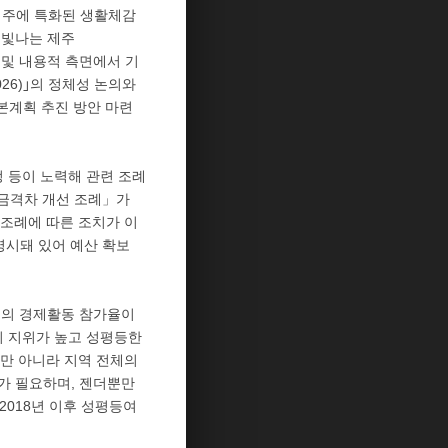
제주에 특화된 생활체감
 빛나는 제주
 및 내용적 측면에서 기
26)｣의 정체성 논의와
본계획 추진 방안 마련
 등이 노력해 관련 조례
임금격차 개선 조례」가
조례에 따른 조치가 이
 명시돼 있어 예산 확보
여성의 경제활동 참가율이
의 지위가 높고 성평등한
뿐만 아니라 지역 전체의
려가 필요하며, 젠더뿐만
2018년 이후 성평등여