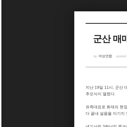
Sketchbook5, 스케치북5
군산 매
Sketchbook5, 스케치북5
여성연합
by
posted
지난 19일 11시, 군
추모식이 열렸다.
유족대표로 화재의 현장
다 끝내 설움을 이기지
냉기서린 3평남짓 콘크