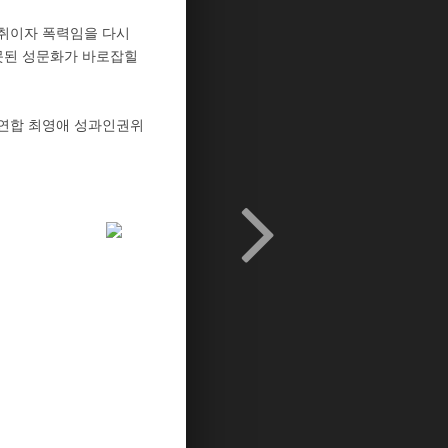
취이자 폭력임을 다시
못된 성문화가 바로잡힐
성연합 최영애 성과인권위