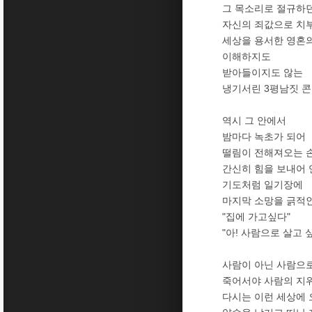
그 목소리로 절규하던
자신의 죄값으로 치
세상을 용서한 영혼
이해하지도
받아들이지도 않는
냉기서린 3평남짓 
역시 그 안에서
밤마다 녹초가 되어
떨림이 전해져오는 
간신히 힘을 보내어 
기도처럼 일기장에
마지막 소망을 긁적
"집에 가고싶다"
"아! 사람으로 살고 
사람이 아닌 사람으
죽어서야 사람의 지
다시는 이런 세상에