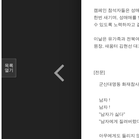
캠페인 참석자들은 성매
한번 새기며, 성매매를
수 있도록 노력하자고 
이날은 유가족과 전북여
원장, 새움터 김현선 대
목록
열기
[전문]
군산대명동 화재참사
남자 !
남자 !
"남자가 싫다"
"남자에게 질려버렸다
아무에게도 들리지 