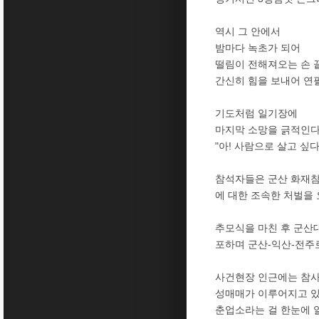
역시 그 안에서
밤마다 녹초가 되어
떨림이 전해져오는 손 
간신히 힘을 보내어 연필
기도처럼 일기장에
마지막 소망을 긁적인
"아! 사람으로 살고 싶다
참석자들은 군산 화재참
에 대한 조속한 처벌을 
추모식을 마친 후 군산
포하며 군산-익산-전주
사건현장 인근에는 참사
성매매가 이루어지고 있
춘업소라는 걸 한눈에 