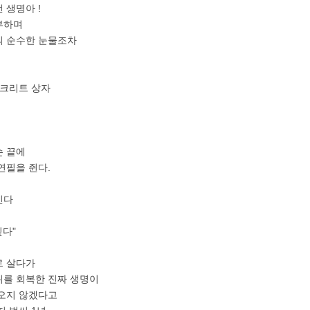
 생명아 !
부하며
의 순수한 눈물조차
콘크리트 상자
손 끝에
연필을 쥔다.
인다
싶다"
로 살다가
위를 회복한 진짜 생명이
 오지 않겠다고