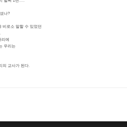
벌써 1년.....
으셨나?
 비로소 말할 수 있었던
.
어리에
는 우리는
리의 교사가 된다.