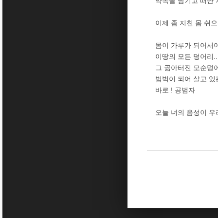
약속을 남기고 떠난 지 
이제 좀 지친 몸 쉬
몸이 가루가 되어서야
이땅의 모든 덩어리..
그 곪아터진 모순덩
범벅이 되어 살고 있
바로 ! 공범자
오늘 너의 음성이 우