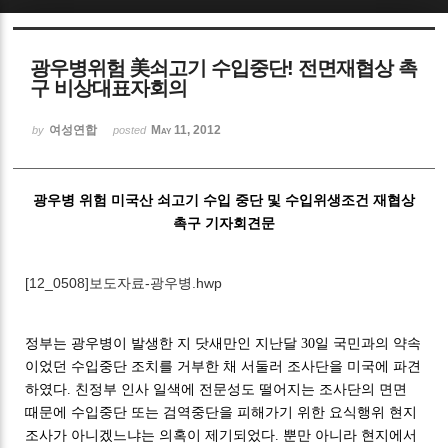
Sketchbook5, 스케치북5
광우병위험 美쇠고기 수입중단! 전면재협상 촉
구 비상대표자회의
여성연합
May 11, 2012
by
posted
Sketchbook5, 스케치북5
광우병 위험 미국산 쇠고기 수입 중단 및 수입위생조건 재협상
촉구 기자회견문
[12_0508]보도자료-광우병.hwp
정부는 광우병이 발생한 지 닷새만인 지난달 30일 국민과의 약속
이었던 수입중단 조치를 거부한 채 서둘러 조사단을 미국에 파견
하였다. 친정부 인사 일색에 전문성도 떨어지는 조사단의 면면
때문에 수입중단 또는 검역중단을 피해가기 위한 요식행위 현지
조사가 아니겠느냐는 의혹이 제기되었다. 뿐만 아니라 현지에서