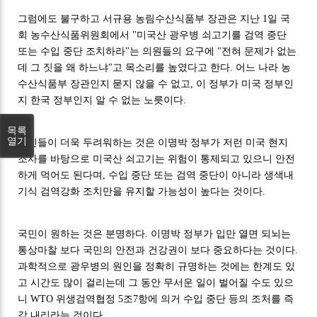
그럼에도 불구하고 서규용 농림수산식품부 장관은 지난 1일 국
회 농수산식품위원회에서 "미국산 광우병 쇠고기를 검역 중단
또는 수입 중단 조치하라"는 의원들의 요구에 "전혀 문제가 없는
데 그 짓을 왜 하느냐"고 목소리를 높였다고 한다. 어느 나라 농
수산식품부 장관인지 묻지 않을 수 없고, 이 정부가 미국 정부인
지 한국 정부인지 알 수 없는 노릇이다.
목록
열기
국민들이 더욱 두려워하는 것은 이명박 정부가 저런 미국 현지
조사를 바탕으로 미국산 쇠고기는 위험이 통제되고 있으니 안전
하게 먹어도 된다며, 수입 중단 또는 검역 중단이 아니라 생색내
기식 검역강화 조치만을 유지할 가능성이 높다는 것이다.
국민이 원하는 것은 분명하다. 이명박 정부가 입만 열면 되뇌는
통상마찰 보다 국민의 안전과 건강권이 보다 중요하다는 것이다.
과학적으로 광우병의 원인을 정확히 규명하는 것에는 한계도 있
고 시간도 많이 걸리는데 그 동안 무서운 일이 벌어질 수도 있으
니 WTO 위생검역협정 5조7항에 의거 수입 중단 등의 조처를 즉
각 내리라는 것이다.