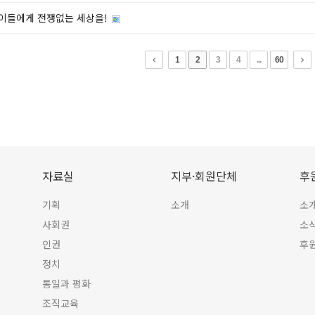
이들에게 전쟁없는 세상을!
1
2
3
4
...
60
자료실
지부·회원단체
후
기획
소개
소
사회권
소
인권
후
정치
통일과 평화
조직교육