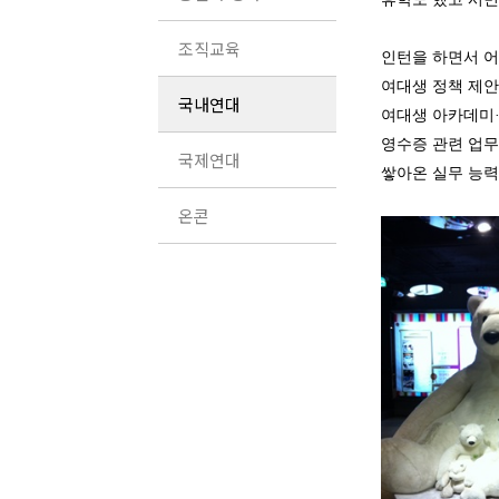
조직교육
인턴을 하면서 어
여대생 정책 제안
국내연대
여대생 아카데미·
영수증 관련 업무
국제연대
쌓아온 실무 능력
온콘