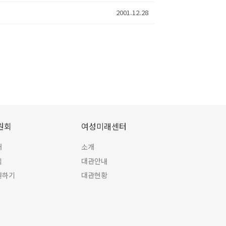
2001.12.28
원회
여성미래센터
개
소개
식
대관안내
원하기
대관현황