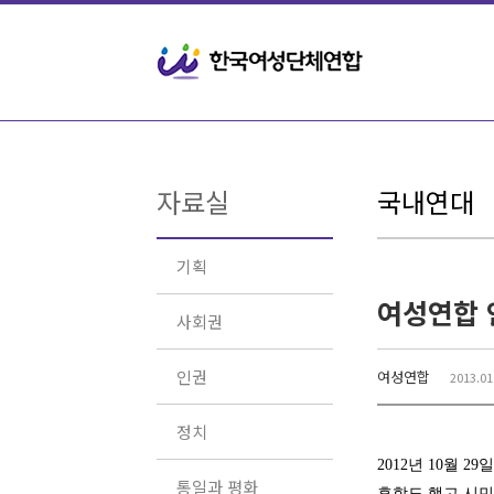
Sketchbook5, 스케치북5
Sketchbook5, 스케치북5
자료실
국내연대
기획
여성연합 
사회권
인권
여성연합
2013.01
정치
2012년 10월 
통일과 평화
휴학도 했고 시민