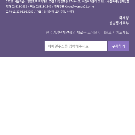
07229 서울특별시 영등포구 국회대로 55길 6 (영등포동 7가 94-59) 여성미래센터 501호 (사)한국여성단체연합
전화 02)313-1632 / 팩스 02)313-1649 / 전자우편
Kwau@women21.or.kr
고유번호 203-82-33289 / 대표 : 양이현경, 로리주희, 이정아
국세청
성평등가족부
한국여성단체연합의 새로운 소식을 이메일로 받아보세요
구독하기