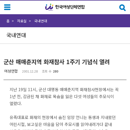
Sketchbook5, 스케치북5
Sketchbook5, 스케치북5
홈
자료실
국내연대
국내연대
군산 매매춘지역 화재참사 1주기 기념식 열려
여성연합
2001.12.28
조회 수
280
지난 19일 11시, 군산 대명동 매매춘지역 화재참사현장에서는 꼭
1년 전, 감금된 채 화재로 목숨을 잃은 다섯 여성들의 추모식이
열렸다.
유족대표로 화재의 현장에서 숨진 임양 언니는 동생과 지내왔던
어린시절, 보고싶은 마음을 담아 추모시를 읽어내려가다 끝내