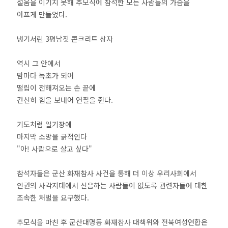
설움을 이기지 못해 추모식에 참석한 모든 사람들의 가슴을
아프게 만들었다.
냉기서린 3평남짓 콘크리트 상자
역시 그 안에서
밤마다 녹초가 되어
떨림이 전해져오는 손 끝에
간신히 힘을 보내어 연필을 쥔다.
기도처럼 일기장에
마지막 소망을 긁적인다
"아! 사람으로 살고 싶다"
참석자들은 군산 화재참사 사건을 통해 더 이상 우리사회에서
인권의 사각지대에서 신음하는 사람들이 없도록 관련자들에 대한
조속한 처벌을 요구했다.
추모식을 마친 후 군산대명동 화재참사 대책위와 전북여성연합은