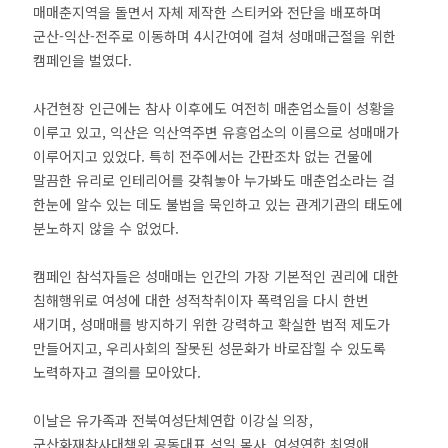
매매춘지역을 돌면서 자체 제작한 스티커와 전단을 배포하며
군산-익산-전주로 이동하며 4시간여에 걸쳐 성매매근절을 위한
캠페인을 벌였다.
사건현장 인근에는 참사 이후에도 여전히 매춘업소들이 성황을
이루고 있고, 익산은 익산역주변 유흥업소의 이름으로 성매매가
이루어지고 있었다. 특히 전주에서는 간판조차 없는 건물에
말끔한 유리로 인테리어를 갖춰놓아 누가봐도 매춘업소라는 걸
한눈에 알수 있는 데도 불법을 묵인하고 있는 관계기관의 태도에
분노하지 않을 수 없었다.
캠페인 참석자들은 성매매는 인간의 가장 기본적인 권리에 대한
침해행위로 여성에 대한 성적착취이자 폭력임을 다시 한번
새기며, 성매매를 방지하기 위한 강력하고 확실한 법적 제도가
만들어지고, 우리사회의 잘못된 성문화가 바로잡힐 수 있도록
노력하자고 결의를 모아았다.
이날은 유가족과 전북여성단체연합 이강실 의장,
군산화재참사대책위 공동대표 석일 목사, 여성연합 최영애