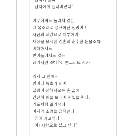
"남자에게 질려버렸다"
아무에게도 들리지 않는
그 목소리로 절규하던 생명아 !
자신의 죄값으로 치부하며
세상을 용서한 영혼의 순수한 눈물조차
이해하지도
받아들이지도 않는
냉기서린 3평남짓 콘크리트 상자
역시 그 안에서
밤마다 녹초가 되어
떨림이 전해져오는 손 끝에
간신히 힘을 보내어 연필을 쥔다.
기도처럼 일기장에
마지막 소망을 긁적인다
"집에 가고싶다"
"아! 사람으로 살고 싶다"