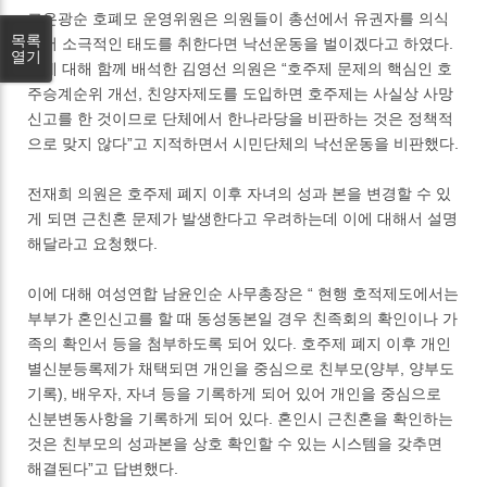
고은광순 호폐모 운영위원은 의원들이 총선에서 유권자를 의식
목록
해서 소극적인 태도를 취한다면 낙선운동을 벌이겠다고 하였다.
열기
이에 대해 함께 배석한 김영선 의원은 “호주제 문제의 핵심인 호
주승계순위 개선, 친양자제도를 도입하면 호주제는 사실상 사망
신고를 한 것이므로 단체에서 한나라당을 비판하는 것은 정책적
으로 맞지 않다”고 지적하면서 시민단체의 낙선운동을 비판했다.
전재희 의원은 호주제 폐지 이후 자녀의 성과 본을 변경할 수 있
게 되면 근친혼 문제가 발생한다고 우려하는데 이에 대해서 설명
해달라고 요청했다.
이에 대해 여성연합 남윤인순 사무총장은 “ 현행 호적제도에서는
부부가 혼인신고를 할 때 동성동본일 경우 친족회의 확인이나 가
족의 확인서 등을 첨부하도록 되어 있다. 호주제 폐지 이후 개인
별신분등록제가 채택되면 개인을 중심으로 친부모(양부, 양부도
기록), 배우자, 자녀 등을 기록하게 되어 있어 개인을 중심으로
신분변동사항을 기록하게 되어 있다. 혼인시 근친혼을 확인하는
것은 친부모의 성과본을 상호 확인할 수 있는 시스템을 갖추면
해결된다”고 답변했다.