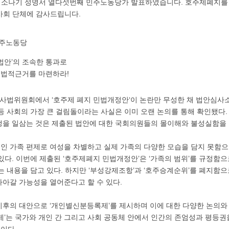
소나기 성명서 열다섯번째 민주노동당가 발표하였습니다. 호주제폐지를
사회 단체에 감사드립니다.
 민주노동당
법안’의 조속한 통과로
법적근거를 마련하라!
법제사법위원회에서 ‘호주제 폐지 민법개정안‘이 논란만 무성한 채 법안심
등 사회의 가장 큰 걸림돌이라는 사실은 이미 오랜 논의를 통해 확인됐다
을 일삼는 것은 제출된 법안에 대한 국회의원들의 몰이해와 불성실함을 
 가족 편제로 여성을 차별하고 실제 가족의 다양한 모습을 담지 못함으
있다. 이번에 제출된 ‘호주제폐지 민법개정안’은 ‘가족의 범위’를 규정함으
는 내용을 담고 있다. 하지만 ‘부성강제조항’과 ‘호주승계순위’를 폐지함
아갈 가능성을 열어준다고 할 수 있다.
후의 대안으로 ‘개인별신분등록제’를 제시하며 이에 대한 다양한 논의와
제’는 국가와 개인 간 그리고 사회 공동체 안에서 인간의 존엄성과 평등
이다.