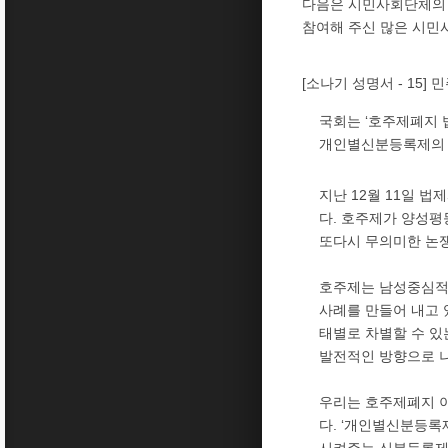
다음은 시민사회단체의 
참여해 주신 많은 시민
[소나기 성명서 - 15]
국회는 ‘호주제폐지 
개인별신분등록제의 
지난 12월 11일 
다. 호주제가 양성평
또다시 무의미한 논쟁
호주제는 남성중심적인
사례를 만들어 내고 
태별로 차별할 수 있
발전적인 방향으로 나
우리는 호주제폐지 이
다. ‘개인별신분등록
시켜주는 신분등록제