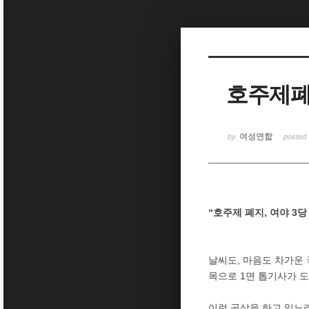
Sketchbook5, 스케치북5
호주제폐
Sketchbook5, 스케치북5
여성연합
by
posted
“호주제 폐지, 여야 3당
날씨도, 마음도 차가운
목으로 1면 톱기사가 
이런 공상을 하고 있노라