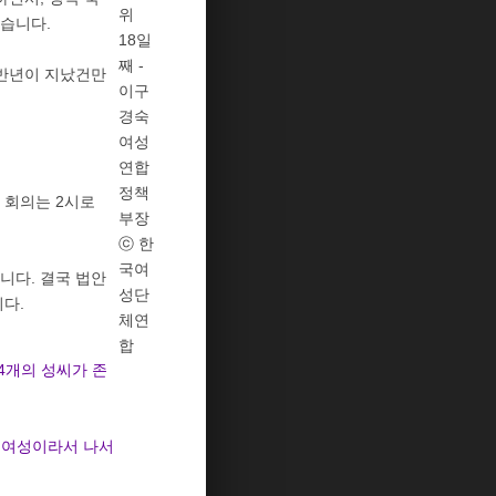
위
습니다.
18일
째 -
 반년이 지났건만
이구
경숙
여성
연합
정책
 회의는 2시로
부장
ⓒ 한
국여
니다. 결국 법안
성단
다.
체연
합
24개의 성씨가 존
이 여성이라서 나서