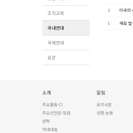
2
미국의 
조직교육
1
새로 발
국내연대
국제연대
온콘
소개
알림
주요활동·CI
공지사항
주요선언문·정관
성명·논평
연혁
역대대표