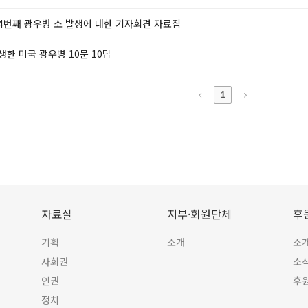
4번째 광우병 소 발생에 대한 기자회견 자료집
생한 미국 광우병 10문 10답
1
자료실
지부·회원단체
후
기획
소개
소
사회권
소
인권
후
정치