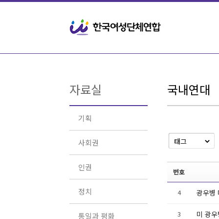
Sketchbook5, 스케치북5
Sketchbook5, 스케치북5
자료실
국내연대
기획
사회권
인권
번호
정치
4
광우병 
3
미 광우
통일과 평화