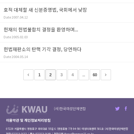
호적 대체할 새 신분증명법, 국회에서 낮잠
Date
2007.04.12
헌재의 헌법불합치 결정을 환영하며...
Date
2005.02.03
헌법재판소의 탄핵 기각 결정, 당연하다
Date
2004.05.14
1
2
3
4
...
60
(사)한국여성단체연합
이용약관 및 개인정보처리방침
07229 서울특별시 영등포구 국회대로 55길 6 (영등포동 7가 94-59) 여성미래센터 501호 (사)한국여성단체연합
전화 02)313-1632 / 팩스 02)313-1649 / 전자우편
Kwau@women21.or.kr