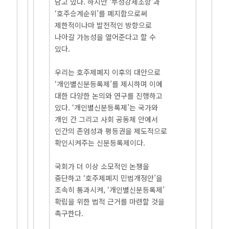
담고 있다. 하지만 ‘부성강제조항’과
‘호주승계순위’를 폐지함으로써
제한적이나마 발전적인 방향으로
나아갈 가능성을 열어준다고 할 수
있다.
우리는 호주제폐지 이후의 대안으로
‘개인별신분등록제’를 제시하며 이에
대한 다양한 논의와 연구를 진행하고
있다. ‘개인별신분등록제’는 국가와
개인 간 그리고 사회 공동체 안에서
인간의 존엄성과 평등권을 제도적으로
확인시켜주는 신분등록제이다.
국회가 더 이상 소모적인 논쟁을
중단하고 ‘호주제폐지 민법개정안’을
조속히 통과시켜, ‘개인별신분등록제’
확립을 위한 법적 근거를 마련할 것을
촉구한다.