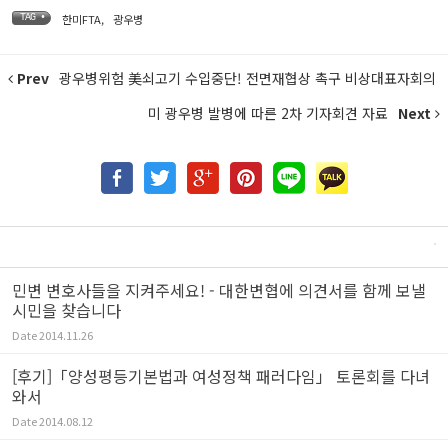
한미FTA
,
광우병
TAG •
Prev
광우병위험 美쇠고기 수입중단! 전면재협상 촉구 비상대표자회의
미 광우병 발병에 따른 2차 기자회견 자료
Next
민변 변호사들을 지켜주세요! - 대한변협에 의견서를 함께 보낼
시민을 찾습니다
Date
2014.11.26
[후기]「양성평등기본법과 여성정책 패러다임」 토론회를 다녀
와서
Date
2014.08.12