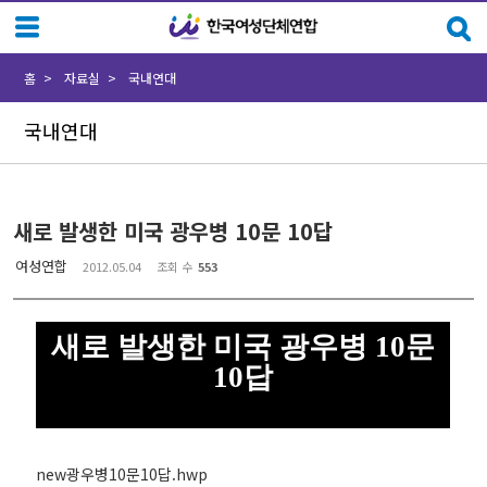
Sketchbook5, 스케치북5
Sketchbook5, 스케치북5
홈
자료실
국내연대
국내연대
새로 발생한 미국 광우병 10문 10답
여성연합
2012.05.04
조회 수
553
새로 발생한 미국 광우병 10문
10답
new광우병10문10답.hwp