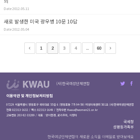
의
Date
2012.05.11
새로 발생한 미국 광우병 10문 10답
Date
2012.05.04
1
2
3
4
...
60
(사)한국여성단체연합
이용약관 및 개인정보처리방침
07229 서울특별시 영등포구 국회대로 55길 6 (영등포동 7가 94-59) 여성미래센터 501호 (사)한국여성단체연합
전화 02)313-1632 / 팩스 02)313-1649 / 전자우편
Kwau@women21.or.kr
고유번호 203-82-33289 / 대표 : 양이현경, 로리주희, 이정아
국세청
성평등가족부
한국여성단체연합의 새로운 소식을 이메일로 받아보세요