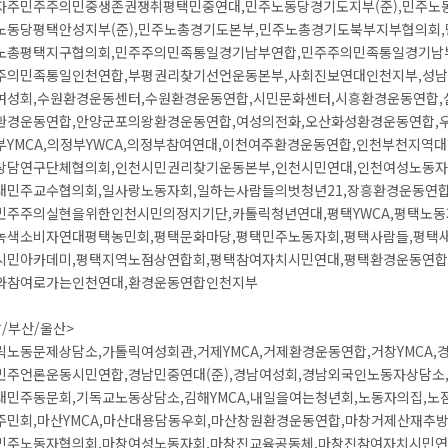
자주민주주의민중생존권쟁취평택민중연대,민주노동당경기도지부(준),민주노
노동당평택안성지부(준),민주노총경기도본부,민주노총경기도북부지부협의회,
노총평택지구협의회,민주주의민족통일경기남부연합,민주주의민족통일경기남
주의민족통일인천연합,부평권리찾기선언운동본부,사회진보연대인천지부,성남
여성회,수원환경운동센터,수원환경운동연합,시민문화센터,시흥환경운동연합,
환경운동연합,안양군포의왕환경운동연합,여성의전화,오산화성환경운동연합,
부YMCA,의정부YWCA,의정부참여연대,이천여주환경운동연합,인천부천지역
상담연구단체협의회,인천시민권리찾기운동본부,인천시민연대,인천여성노동자
대민주교수협의회,일사랑노동자회,일하는사람들의벗청년21,장흥환경운동연합
민주주의실현을위한인천시민의정지기단,카톨릭청년연대,평택YWCA,평택노동
녹색소비자연대평택농민회,평택문화마당,평택민주노동자회,평택사람들,평택
시민아카데미,평택지역노점상연합회,평택참여자치시민연대,평택환경운동연합,
와참여로가는인천연대,환경운동연합인천지부
/부산/울산>
릭노동문제상담소,가톨릭여성회관,거제YMCA,거제환경운동연합,거창YMCA,
민주언론운동시민연합,경남민중연대(준),경남여성회,경남외국인노동자상담소
대민주동문회,기독교노동상담소,김해YMCA,내일을여는청년회,노동자의집,노점
주민회,마산YMCA,마산대용담동우회,마산창원환경운동연합,마창거제산재추
민주노동자협의회,마창여성노동자회,마창진교육공동체,마창진참여자치시민연