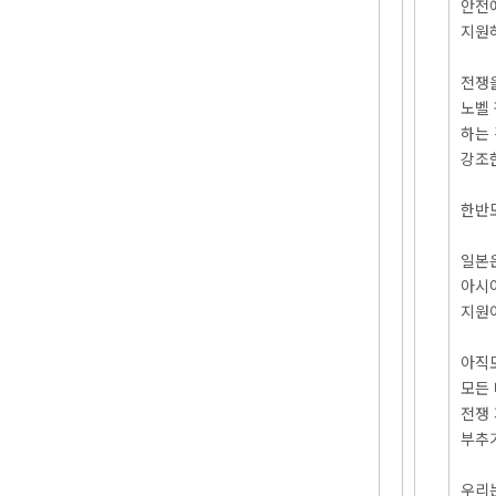
안전
지원
전쟁을
노벨
하는
강조
한반
일본
아시
지원
아직
모든
전쟁 
부추
우리