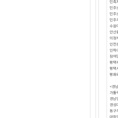
민족
민주
민주
민주
수원
안산
의정
인천
인하
참여
평택
평택
평화
<경남
가톨
경남
경성
동구
마창