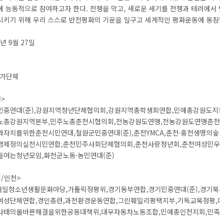
에 능동적으로 참여하고자 한다. 전쟁을 막고, 새로운 세기를 전쟁과 테러에서
시키기 위해 우리 스스로 반전평화의 기운을 일구고 세계적인 평화운동에 동참
1년 9월 27일
참가단체
>
민중연대(준),강원지역청년단체협의회,강원지역총학생회연합,민예총강원도지
노총강원지역본부,민주노총춘천시협의회,전농강원도연맹,전농강원도연맹춘천
와자치를위한춘천시민연대,철원군민중연대(준),춘천YMCA,춘천·홍천생명의
경제정의실천시민연합,춘천민주사회단체협의회,춘천사랑청년회,춘천여성민우
을여는청년모임,화천군노동·농민연대(준)
/인천>
)내일청소년생활문화마당,가톨릭정평위,경기동부연합,경기민중연대(준),경기북
여성단체연합,경인총련,과천환경운동연합,그린훼밀리평택지부,기독교목정평,
사태의올바른해결을위한공동대책위,대우자동차노동조합,민예총인천지회,민족