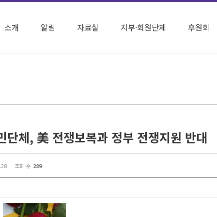
소개
알림
자료실
지부·회원단체
후원회
시민단체, 美 전쟁보복과 정부 전쟁지원 반대
.28
조회 수
289