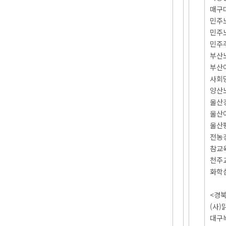
매구
민주
민주
민주
부산
부산
사회
양산
울산
울산
울산
전농
참교
천주
화학
<경북
(사
대구