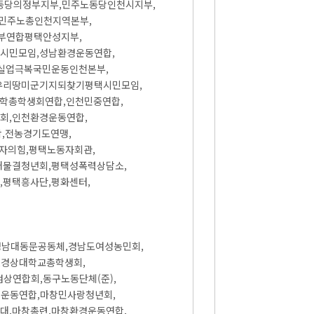
동당의정부지부,민주노동당인천시지부,
민주노총인천지역본부,
부연합평택안성지부,
시민모임,성남환경운동연합,
실업극복국민운동인천본부,
우리땅미군기지되찾기평택시민모임,
대학총학생회연합,인천민중연합,
회,인천환경운동연합,
,전농경기도연맹,
자의힘,평택노동자회관,
새물결청년회,평택성폭력상담소,
평택흥사단,평화센터,
경남대동문공동체,경남도여성농민회,
,경상대학교총학생회,
상연합회,동구노동단체(준),
방운동연합,마창민사랑청년회,
대,마창총련,마창환경운동연합,