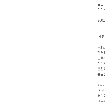
물결
진척
200
▣ 
<강원
강원
민주
참여
춘천
통일
<경기
(사
경기
대우