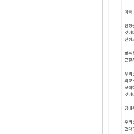
미국
전쟁
것이
전쟁
보복
근절
우리
외교
모색
것이
김대
우리
한다고