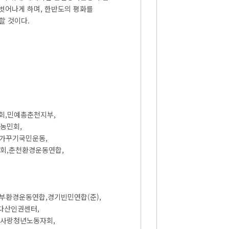
 벗어나게 하며, 한반도의 평화를
할 것이다.
회,민예총춘천지부,
농민회,
숲가꾸기국민운동,
회,춘천환경운동연합,
부환경운동연합,경기빈민연합(준),
다산인권센터,
사랑청년노동자회,