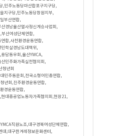
당,민주노동당마산합포구지구당,
을지구당,민주노동당창원지부,
일부산연합,
부산경남울산열사정신계승사업회,
,부산여성단체연합,
연합,사천환경운동연합,
양민학살경남도대책위,
담동우회,울산YWCA,
울산민주화가족실천협의회,
산청년회
제대민주동문회,전국소형어민총연합,
청년회,진주환경운동연합,
환경운동연합,
현대중공업노동자가족협의회,현장21,
구YMCA직원노조,대구경북여성단체연합,
연대,대구한겨레정보문화센터,