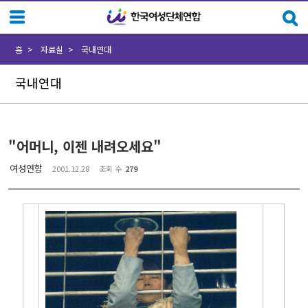
Sketchbook5, 스케치북5
Sketchbook5, 스케치북5
홈
자료실
국내연대
국내연대
"어머니, 이젠 내려오세요"
여성연합
2001.12.28
조회 수
279