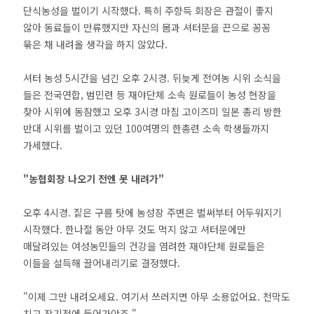
단식농성을 벌이기 시작했다. 특히 주향득 회장은 관절이 좋지
않아 동료들이 만류했지만 자신의 몸과 셔터문을 끈으로 꽁꽁
묶은 채 내려올 생각을 하지 않았다.
셔터 농성 5시간을 넘긴 오후 2시경. 뒤늦게 전여농 시위 소식을
들은 전국연합, 범민련 등 재야단체 소속 원로들이 농성 현장을
찾아 시위에 동참했고 오후 3시경 마침 고이즈미 일본 총리 방한
반대 시위를 벌이고 있던 100여명의 한총련 소속 학생들까지
가세했다.
"농협회장 나오기 전엔 못 내려가"
오후 4시경. 짙은 구름 탓에 농성장 주변은 벌써부터 어두워지기
시작했다. 한나절 동안 아무 것도 먹지 않고 셔터문에만
매달려있는 여성농민들의 건강을 염려한 재야단체 원로들은
이들을 설득해 끌어내리기로 결정했다.
"이제 그만 내려오세요. 여기서 쓰러지면 아무 소용없어요. 천막도
치고 장기전에 들어가야죠."