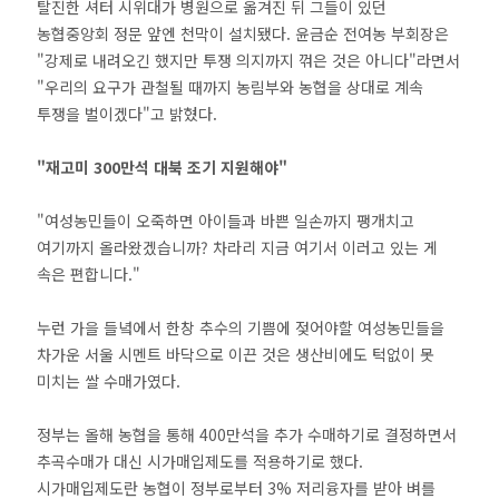
탈진한 셔터 시위대가 병원으로 옮겨진 뒤 그들이 있던
농협중앙회 정문 앞엔 천막이 설치됐다. 윤금순 전여농 부회장은
"강제로 내려오긴 했지만 투쟁 의지까지 꺾은 것은 아니다"라면서
"우리의 요구가 관철될 때까지 농림부와 농협을 상대로 계속
투쟁을 벌이겠다"고 밝혔다.
"재고미 300만석 대북 조기 지원해야"
"여성농민들이 오죽하면 아이들과 바쁜 일손까지 팽개치고
여기까지 올라왔겠습니까? 차라리 지금 여기서 이러고 있는 게
속은 편합니다."
누런 가을 들녘에서 한창 추수의 기쁨에 젖어야할 여성농민들을
차가운 서울 시멘트 바닥으로 이끈 것은 생산비에도 턱없이 못
미치는 쌀 수매가였다.
정부는 올해 농협을 통해 400만석을 추가 수매하기로 결정하면서
추곡수매가 대신 시가매입제도를 적용하기로 했다.
시가매입제도란 농협이 정부로부터 3% 저리융자를 받아 벼를