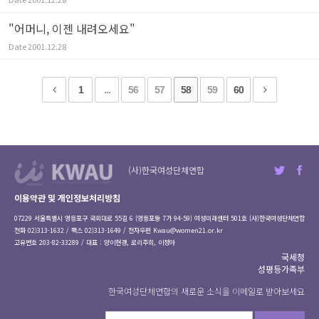
"어머니, 이젠 내려오세요"
Date
2001.12.28
1
...
56
57
58
59
60
(사)한국여성단체연합
이용약관 및 개인정보처리방침
07229 서울특별시 영등포구 국회대로 55길 6 (영등포동 7가 94-59) 여성미래센터 501호 (사)한국여성단체연합
전화 02)313-1632 / 팩스 02)313-1649 / 전자우편
Kwau@women21.or.kr
고유번호 203-82-33289 / 대표 : 양이현경, 로리주희, 이정아
국세청
성평등가족부
한국여성단체연합의 새로운 소식을 이메일로 받아보세요