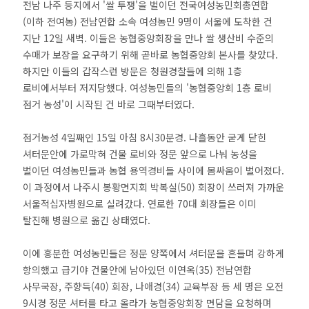
전남 나주 등지에서 '쌀 투쟁'을 벌이던 전국여성농민회총연합
(이하 전여농) 전남연합 소속 여성농민 9명이 서울에 도착한 건
지난 12일 새벽. 이들은 농협중앙회장을 만나 쌀 생산비 수준의
수매가 보장을 요구하기 위해 곧바로 농협중앙회 본사를 찾았다.
하지만 이들의 갑작스런 방문은 청원경찰들에 의해 1층
로비에서부터 저지당했다. 여성농민들의 '농협중앙회 1층 로비
점거 농성'이 시작된 건 바로 그때부터였다.
점거농성 4일째인 15일 아침 8시30분경. 나흘동안 굳게 닫힌
셔터문안에 가로막혀 건물 로비와 정문 앞으로 나눠 농성을
벌이던 여성농민들과 농협 용역경비들 사이에 몸싸움이 벌어졌다.
이 과정에서 나주시 봉황면지회 박복실(50) 회장이 쓰러져 가까운
서울적십자병원으로 실려갔다. 연로한 70대 회장들은 이미
탈진해 병원으로 옮긴 상태였다.
이에 흥분한 여성농민들은 정문 양쪽에서 셔터문을 흔들며 강하게
항의했고 급기야 건물안에 남아있던 이연옥(35) 전남연합
사무국장, 주향득(40) 회장, 나애경(34) 교육부장 등 세 명은 오전
9시경 정문 셔터를 타고 올라가 농협중앙회장 면담을 요청하며