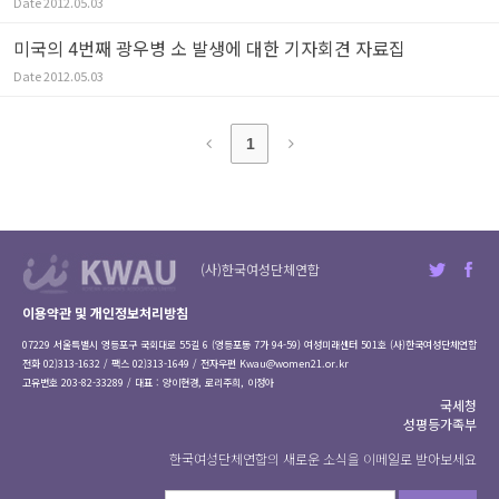
Date
2012.05.03
미국의 4번째 광우병 소 발생에 대한 기자회견 자료집
Date
2012.05.03
1
(사)한국여성단체연합
이용약관 및 개인정보처리방침
07229 서울특별시 영등포구 국회대로 55길 6 (영등포동 7가 94-59) 여성미래센터 501호 (사)한국여성단체연합
전화 02)313-1632 / 팩스 02)313-1649 / 전자우편
Kwau@women21.or.kr
고유번호 203-82-33289 / 대표 : 양이현경, 로리주희, 이정아
국세청
성평등가족부
한국여성단체연합의 새로운 소식을 이메일로 받아보세요