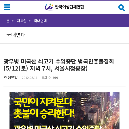
Sketchbook5, 스케치북5
Sketchbook5, 스케치북5
홈
자료실
국내연대
국내연대
광우병 미국산 쇠고기 수입중단 범국민촛불집회
(5/12(토) 저녁 7시, 서울시청광장)
여성연합
2012.05.11
조회 수
864