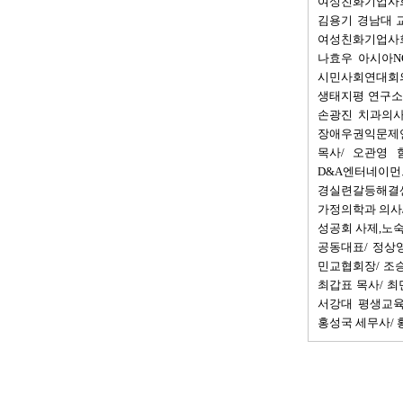
여성친화기업사회
김용기 경남대 
여성친화기업사
나효우 아시아N
시민사회연대회의
생태지평 연구소 
손광진 치과의사
장애우권익문제연구
목사/ 오관영 
D&A엔터네이먼
경실련갈등해결센
가정의학과 의사/
성공회 사제,노숙
공동대표/ 정상영
민교협회장/ 조승
최갑표 목사/ 최
서강대 평생교육
홍성국 세무사/ 