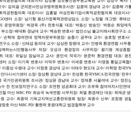
적공헌협의회 대표이사/ 김성룡 정보통신공무원교육원 교수/ 김성수 목사/
교수/ 김의걸 군의문사진상규명위원회조사관/ 김종덕 경남대 교수/ 김종해 가
회적공헌협의회 대표이사/ 김홍열 여성친화기업사회적공헌협의회 대표이사/
GO센터 소장/ 남기형 용산가정폭력관련상담소 소장/ 노정렬 개그맨/ 류태선
 운영위원장/ 박경욱 (주) 천호식품 대표/ 박동신 방송인/ 박원순 희망제
부소장/ 배대화 경남대 교수/ 백승헌 변호사/ 법안스님 불교미래사회연구소 소
/ 손혁재 참여연대 정책자문부위원장/ 송충기 공주대 교수/ 송호창 변호사/
소 소장 / 신태섭 동의대 교수/ 심상완 창원대 교수/ 안병옥 환경연합 사무총장
함께하는시민행동사무 처장/ 오성규 환경정의 사무처장/ 왕기원 계성종합건
트 대표/ 유일상 잠실여고 교사/ 윤민석 작곡가/ 윤준하 환경연합 대표/ 윤
터 소장/ 이기욱 변호사/ 이덕우 변호사/ 이세중 변호사/ 이영동 통일교육협의
 이종성 수원대 교수/ 이창호 경상대 교수/ 이태수 현도대 교수/ 이학영 한국Y
인다시서기센터 소장/ 장상환 경상대 교수/ 전성환 한국YMCA 전국연맹/ 전우석
 국가인권위원회 조사관/ 정상윤 경남대 교수/ 정재훈 서울여대 교수/ 정진상
수 전 진보정치연구소 소장/ 조연현 성공회대 교수/ 조유묵 참여자치시민연대 
민철 마산 MBC PD/ 최승국 녹색연합 사무처장/ 최열 환경재단 대표/ 최재균
원 교수/ 최종덕 기독교지역선교훈련위원회 팀장/ 최종수 신부/ 표창원 경
황창호 마산 MBC PD/ 황현락 호원대학교 법경찰학부 교수