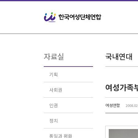
Sketchbook5, 스케치북5
Sketchbook5, 스케치북5
자료실
국내연대
기획
여성가족부
사회권
인권
여성연합
2008.02
정치
통일과 평화