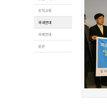
조직교육
국내연대
국제연대
온콘