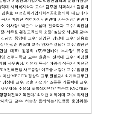
 김영배 여성친화기업사회적공헌협의회 운영위원장/
톨릭대 사회복지학과 교수/ 김주환 치과의사/ 김홍백
 김휴호 여성친화기업사회적공헌협의회 대표이사/
 목사/ 마창진 참여자치시민연대 사무처장/ 민만기
작소 이사장/ 박준수 서남대 건축학과 교수/ 박진섭
장/ 서주원 환경교육센터 소장/ 설남오 서남대 교수/
 신광영 중앙대 교수/ 신영규 경남대 교수/ 신용호
/ 안상준 안동대 교수/ 안차수 경남대 교수/ 양진규
설 대표/ 원용희 (주)코엔비아 부사장/ 유수훈
찬영 전주대학교 교수/ 윤홍식 전북대 교수/ 이강원
회 사무총장/ 이영재 목사/ 이원경 작곡가/ 이은균
WCA 전국연맹 사무총장/ 이호중 서강대 교수/ 임영인
 마산 MBC PD/ 정상덕 교무,원불교사회개벽교무단
 경상대 교수/ 정훈 사업가/ 조돈문 가톨릭대 교수,
사무처장/ 주요섭 초록정치연대/ 천준호 KYC 대표/
 생명평화전북기독연대/ 최재천 이화여대 교수/ 최재헌
찰대학교 교수/ 하승창 함께하는시민행동 운영위원/