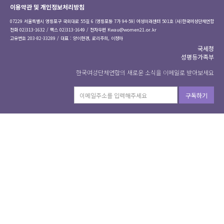
이용약관 및 개인정보처리방침
07229 서울특별시 영등포구 국회대로 55길 6 (영등포동 7가 94-59) 여성미래센터 501호 (사)한국여성단체연합
전화 02)313-1632 / 팩스 02)313-1649 / 전자우편
Kwau@women21.or.kr
고유번호 203-82-33289 / 대표 : 양이현경, 로리주희, 이정아
국세청
성평등가족부
한국여성단체연합의 새로운 소식을 이메일로 받아보세요
구독하기