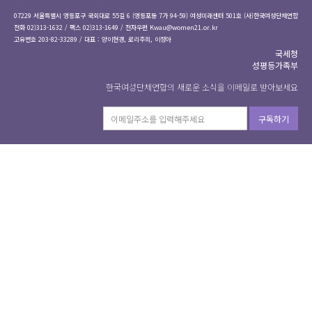
07229 서울특별시 영등포구 국회대로 55길 6 (영등포동 7가 94-59) 여성미래센터 501호 (사)한국여성단체연합
전화 02)313-1632 / 팩스 02)313-1649 / 전자우편
Kwau@women21.or.kr
고유번호 203-82-33289 / 대표 : 양이현경, 로리주희, 이정아
국세청
성평등가족부
한국여성단체연합의 새로운 소식을 이메일로 받아보세요
구독하기