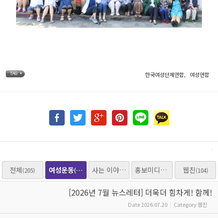
한국여성단체연합
,
여성연합
TAG •
전체
여성운동
사는 이야기
홍보미디어
웹진
(205)
(205)
(153)
(25)
(104)
[2026년 7월 뉴스레터] 더욱더 힘차게! 함께!
Date
2026.07.20
Category
웹진