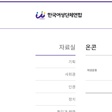
Sketchbook5, 스케치북5
Sketchbook5, 스케치북5
자료실
온콘
기획
여성운동
사회권
인권
정치
통일과 평화