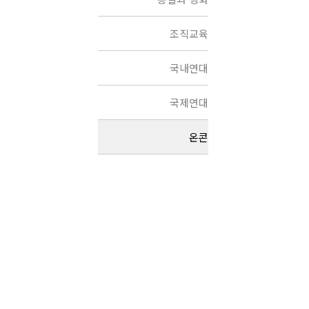
조직교육
국내연대
국제연대
온콘