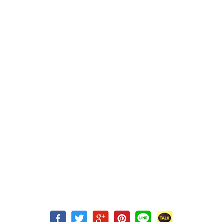
그렇듯이 다른 일정이 생겨 발걸음을 돌릴 수도 있고, 늦잠을 자다
잊어버릴지도 모르고, 날씨가 더워(난 정말 더위에 젬병이다) 저
멀리서 마리몬드 신상품이나 뒤적일지도 모르지만, 어쨌거나
그렇게 내 수요일 12시에 하나의 선택지가 더 추가되긴 했다.
여성연합을 통해 만난 수요시위는 딱 그만큼, 내 정신없이
흘러가던 수요일 낮 12시에 또 다른 선택지를 주었다.
마태영(탱) 여성연합 인턴활동가