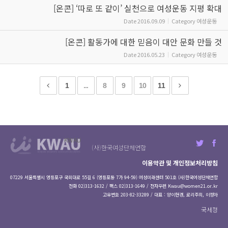
[온콘] ‘따로 또 같이’ 실천으로 여성운동 지평 확대
Date
2016.09.09
Category
여성운동
[온콘] 활동가에 대한 믿음이 대안 문화 만들 것
Date
2016.05.23
Category
여성운동
1
...
8
9
10
11
KWAU
(사)한국여성단체연합
이용약관 및 개인정보처리방침
07229 서울특별시 영등포구 국회대로 55길 6 (영등포동 7가 94-59) 여성미래센터 501호 (사)한국여성단체연합
전화 02)313-1632 / 팩스 02)313-1649 / 전자우편
Kwau@women21.or.kr
고유번호 203-82-33289 / 대표 : 양이현경, 로리주희, 이정아
국세청