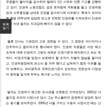
무원들이 불이익을 감수하며 릴레이 1인 시위와 언론 기고를 강행하
고 있다. 인권위 노동조합도 검은 옷차림에 국화꽃을 들고 인권위원
장과 사무총장을 상대로 진정을 접수하기에 이르렀다. 축제가 되어야
할 출범 10주년에 암담한 빈소로 전락한 인권위를 지켜보면서 인권위
원을 지낸 필자는 자괴감에 빠지지 않을 수 없다.
목록
열기
물론 인사는 기관장의 고유 권한일 수 있다. 그 권한은 어디까지나
민주적이고 합리적으로 행사돼야 한다. 인권위 직원들은 이번 해고
조처에 대해 인권위가 그동안 세워온 인권기준과 배치된다고 보는 듯
하다. 비정규직을 앞장서 보호해야 할 조직이 차별의 칼날을 들이대
고, 인권위원장에게 쓴소리 좀 자주 했다고 납득하기 힘든 이유를 들
어 보복하고, 파리원칙과 국제인권기준이 강조하는 전문성과 다양성
의 원칙을 일거에 허무는 폭거로 느끼는 것이다.
필자는 인권위가 해고한 조사관을 오랫동안 지켜보았다. 2002년 서
울지검 피의자 사망사건 당시 그는 무소불위의 공권력과 당당히 맞서
는 용기를 보여주었다. 2005년 서울 구치소 수용자 사망사건 때는 신