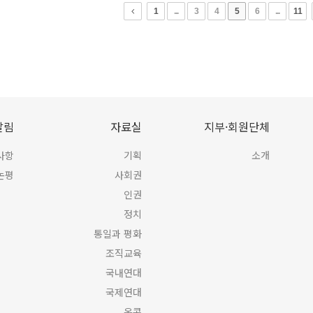
1
...
3
4
5
6
...
11
알림
자료실
지부·회원단체
사항
기획
소개
논평
사회권
인권
정치
통일과 평화
조직교육
국내연대
국제연대
온콘