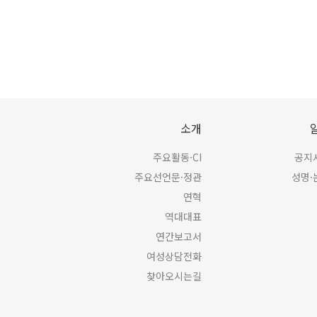
소개
주요활동·CI
공지
주요선언문·정관
성명·
연혁
역대대표
연간보고서
여성상담전화
찾아오시는길