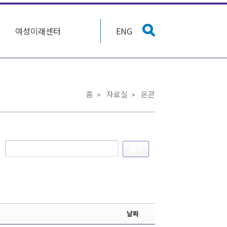
여성미래센터
ENG
홈
자료실
온콘
검색
날짜