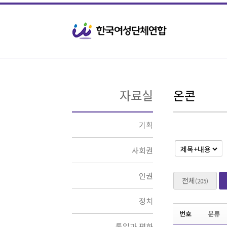
Sketchbook5, 스케치북5
Sketchbook5, 스케치북5
자료실
온콘
기획
사회권
인권
전체
(205)
정치
번호
분류
통일과 평화