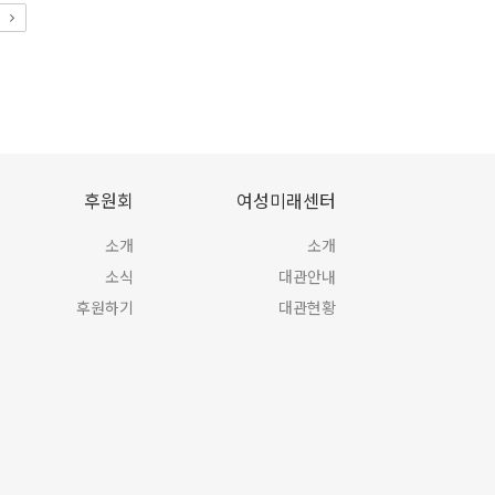
후원회
여성미래센터
소개
소개
소식
대관안내
후원하기
대관현황