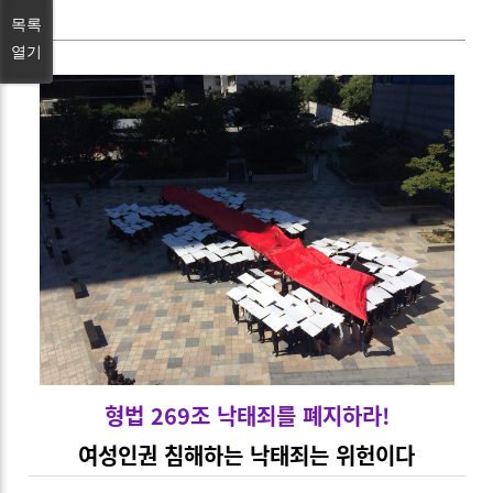
목록
열기
형법 269
조
낙태죄를 폐지하라!
여성인권 침해하는 낙태죄는 위헌이다