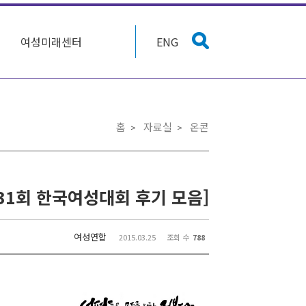
여성미래센터
ENG
홈
자료실
온콘
제31회 한국여성대회 후기 모음]
여성연합
2015.03.25
조회 수
788