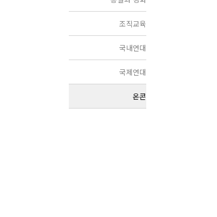
조직교육
국내연대
국제연대
온콘