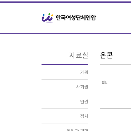
Sketchbook5, 스케치북5
Sketchbook5, 스케치북5
자료실
온콘
기획
웹진
사회권
인권
정치
통일과 평화