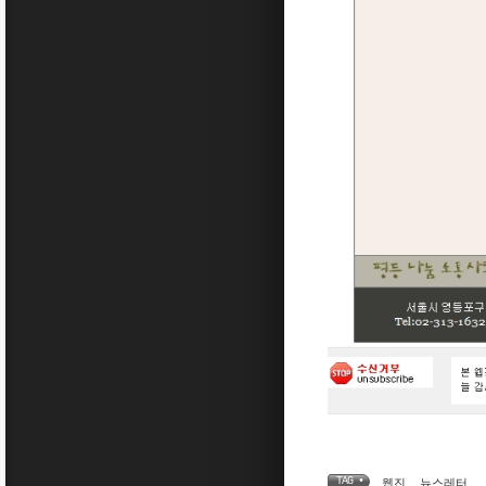
TAG •
웹진
,
뉴스레터