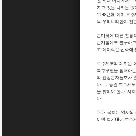
전 세계 어디에서도 
지고 있는 나라는 없
1948년에 이미 호
독 우리나라만이 전
근대화에 따른 전통적
존재함에도 불구하고
고 어리석은 신화에 
호주제도의 폐지는 이
복추구권을 침해하는
의 찬성론자들조차 인
다. 그 동안 호주제
을 밝혀야 한다. 사
다.
16대 국회는 일제의
이번 회기내에 호주